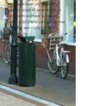
Wij staan klaar om uw feestje,
teamlid, klant of leverancier te
vervoeren wanneer u dat wilt,
neem vrijblijvend contact op met
ons voor een richtprijs en
reservering.