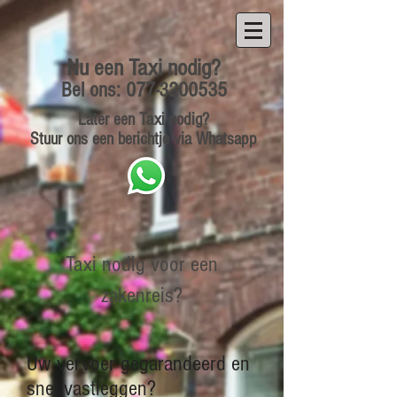
Nu een Taxi nodig?
Bel ons:
077-3200535
La
ter een Taxi nodig?
Stuur ons een berichtje via Whatsapp
Taxi nodig voor een
zakenreis?
Uw vervoer gegarandeerd en
snel vastleggen?